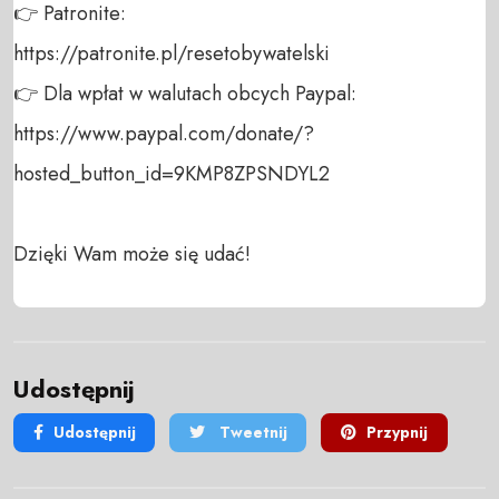
👉 Patronite: 

https://patronite.pl/resetobywatelski

👉 Dla wpłat w walutach obcych Paypal:

https://www.paypal.com/donate/?
hosted_button_id=9KMP8ZPSNDYL2

Dzięki Wam może się udać!
Udostępnij
Udostępnij
Tweetnij
Przypnij