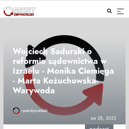
Wojciech Sadurski o
reformie sądownictwa w
Izraelu - Monika Ciemięga
- Marta Kożuchowska-
Warywoda
resetobywatelski
sie 28, 2023