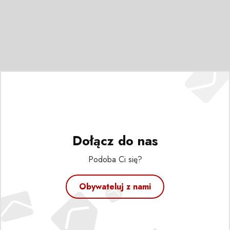
Dołącz do nas
Podoba Ci się?
Obywateluj z nami