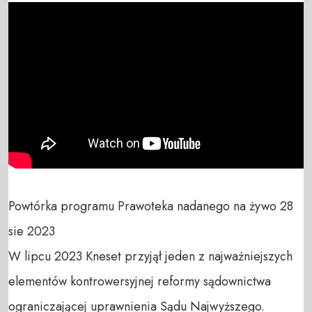
Powtórka programu Prawoteka nadanego na żywo 28 
sie 2023

W lipcu 2023 Kneset przyjął jeden z najważniejszych 
elementów kontrowersyjnej reformy sądownictwa 
ograniczającej uprawnienia Sądu Najwyższego. 
