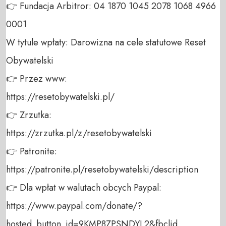
👉 Fundacja Arbitror: 04 1870 1045 2078 1068 4966 
0001 

W tytule wpłaty: Darowizna na cele statutowe Reset 
Obywatelski 

👉 Przez www: 

https://resetobywatelski.pl/ 

👉 Zrzutka: 

https://zrzutka.pl/z/resetobywatelski 

👉 Patronite: 

https://patronite.pl/resetobywatelski/description

👉 Dla wpłat w walutach obcych Paypal:

https://www.paypal.com/donate/?
hosted_button_id=9KMP8ZPSNDYL2&fbclid
