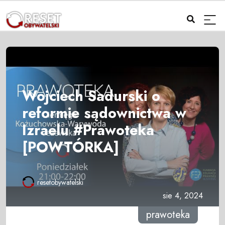
Wojciech Sadurski o
reformie sądownictwa w
Izraelu #Prawoteka
[POWTÓRKA]
resetobywatelski
sie 4, 2024
prawoteka