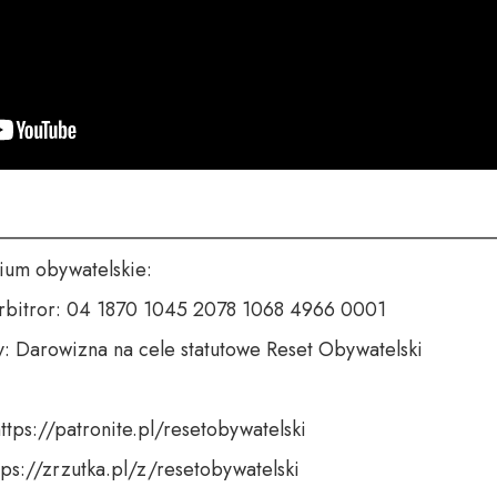
___________________________________________________
um obywatelskie:

rbitror: 04 1870 1045 2078 1068 4966 0001

y: Darowizna na cele statutowe Reset Obywatelski

ttps://patronite.pl/resetobywatelski

tps://zrzutka.pl/z/resetobywatelski
