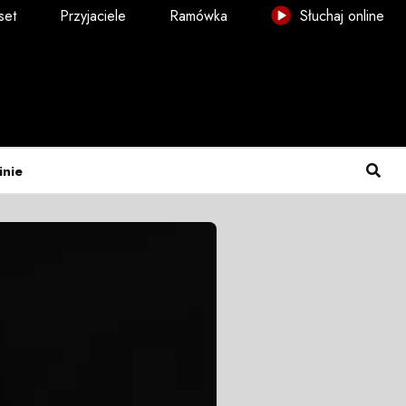
set
Przyjaciele
Ramówka
Słuchaj online
inie