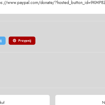
ttps://www.paypal.com/donate/?hosted_button_id=9KMP
j
Przypnij
kuł
N