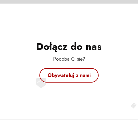
Dołącz do nas
Podoba Ci się?
Obywateluj z nami