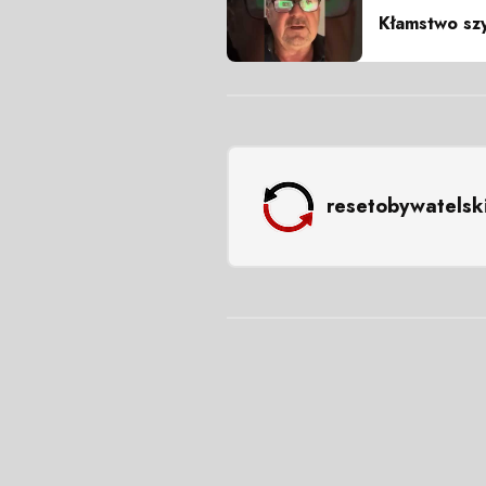
Kłamstwo szy
resetobywatelsk