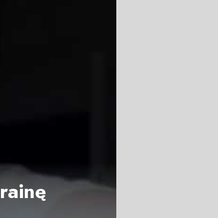
rainę