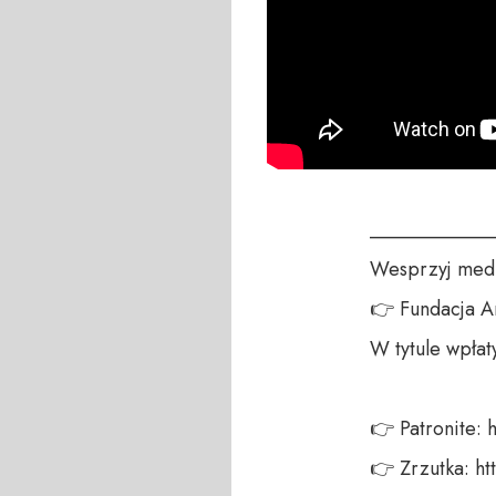
____________
Wesprzyj medi
👉 Fundacja A
W tytule wpłat
👉 Patronite: h
👉 Zrzutka: ht