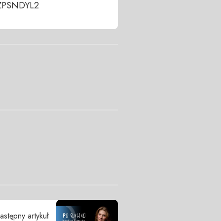
8ZPSNDYL2
astępny artykuł