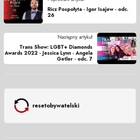
Ricz Pospołyta - Igor Isajew - odc.
26
Następny artykuł
Trans Show: LGBT+ Diamonds
Awards 2022 - Jessica Lynn - Angela
Getler - odc. 7
resetobywatelski