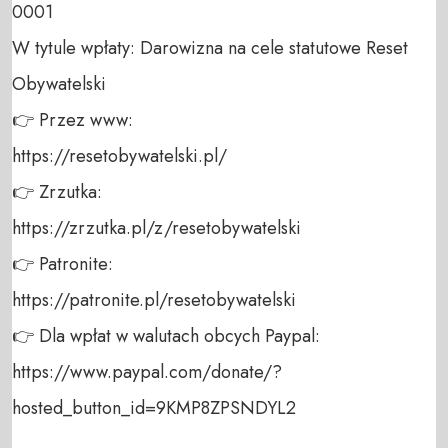
0001 

W tytule wpłaty: Darowizna na cele statutowe Reset 
Obywatelski 

👉 Przez www: 

https://resetobywatelski.pl/ 

👉 Zrzutka: 

https://zrzutka.pl/z/resetobywatelski 

👉 Patronite: 

https://patronite.pl/resetobywatelski

👉 Dla wpłat w walutach obcych Paypal:

https://www.paypal.com/donate/?
hosted_button_id=9KMP8ZPSNDYL2
