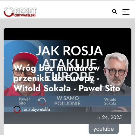
Wróg bez mundurów
przenika do Europy -
Witold Sokała - Paweł Sito
resetobywatelski
lis 24, 2025
youtube