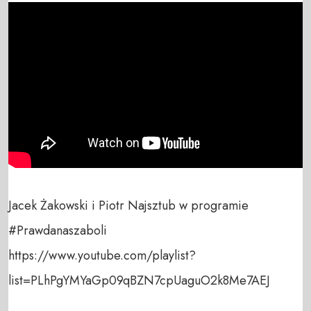
Jacek Żakowski i Piotr Najsztub w programie 
#Prawdanaszaboli

https://www.youtube.com/playlist?
list=PLhPgYMYaGp09qBZN7cpUaguO2k8Me7AEJ
