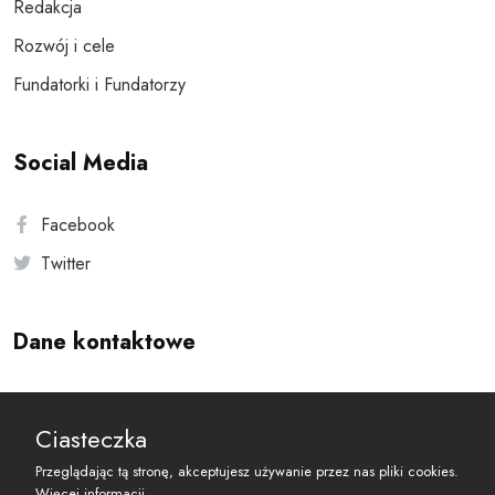
Redakcja
Rozwój i cele
Fundatorki i Fundatorzy
Social Media
Facebook
Twitter
Dane kontaktowe
Andersa 10, 00-201 Warszawa
Ciasteczka
reset@resetobywatelski.pl
Przeglądając tą stronę, akceptujesz używanie przez nas pliki cookies.
Więcej informacji