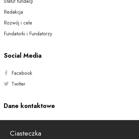
Statut fundacji
Redakcja
Rozwój i cele
Fundatorki i Fundatorzy
Social Media
Facebook
Twitter
Dane kontaktowe
Andersa 10, 00-201 Warszawa
Ciasteczka
reset@resetobywatelski.pl