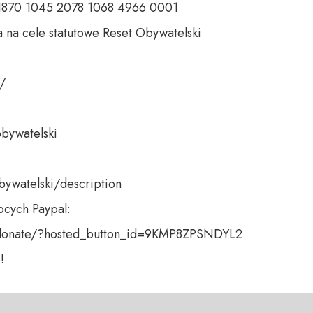
 1870 1045 2078 1068 4966 0001 

 na cele statutowe Reset Obywatelski 

 

bywatelski 

bywatelski/description

cych Paypal:

donate/?hosted_button_id=9KMP8ZPSNDYL2

!