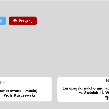
j
Przypnij
N
kuł
Europejski pakt o migracj
numerowane - Maciej
M. Sośniak i I.
i Piotr Kurczewski
#J