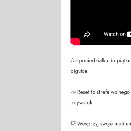
Od poniedziałku do piątku
pigułce.

📣 Reset to strefa wolneg
obywateli. 

💥 Wesprzyj swoje medium!