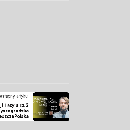
astępny artykuł
i i azylu cz.2
 Wyszogrodzka
eszczePolska