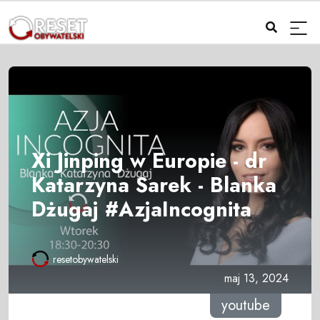
Xi Jinping w Europie - dr
Katarzyna Sarek - Blanka
Dżugaj #AzjaIncognita
resetobywatelski
maj 13, 2024
youtube