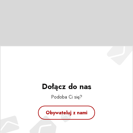
Dołącz do nas
Podoba Ci się?
Obywateluj z nami