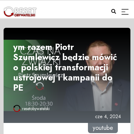
ym razem Piotr
Szumlewicz będzie mówić
o polskiej transformacji
ustrojowej i kampanii do
PE
resetobywatelski
cze 4, 2024
youtube