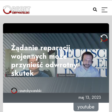
Żądanie reparacji
wojennych może
przynieść odwrotny
skutek
resetobywatelski
maj 13, 2023
youtube