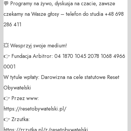
💬 Programy na żywo, dyskusja na czacie, zawsze 
czekamy na Wasze głosy – telefon do studia +48 698 
286 411 

💥 Wesprzyj swoje medium! 

👉 Fundacja Arbitror: 04 1870 1045 2078 1068 4966 
0001 

W tytule wpłaty: Darowizna na cele statutowe Reset 
Obywatelski 

👉 Przez www: 

https://resetobywatelski.pl/ 

👉 Zrzutka: 

https://zrzutka.pl/z/resetobywatelski 
