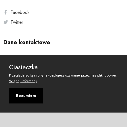
Facebook
Twitter
Dane kontaktowe
Andersa 10, 00-201 Warszawa
Ciasteczka
reset@resetobywatelski.pl
Przeglądając tą stronę, akceptujesz używanie przez nas pliki cookies.
Więcej informacji
Rozumiem
©
2026
Fundacja Arbitror
Developed with
by
Maciej
&
Łukasz