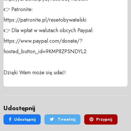
👉 Patronite: 

https://patronite.pl/resetobywatelski

👉 Dla wpłat w walutach obcych Paypal:

https://www.paypal.com/donate/?
hosted_button_id=9KMP8ZPSNDYL2

Dzięki Wam może się udać!
Udostępnij
Udostępnij
Tweetnij
Przypnij