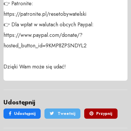
👉 Patronite: 

https://patronite.pl/resetobywatelski

👉 Dla wpłat w walutach obcych Paypal:

https://www.paypal.com/donate/?
hosted_button_id=9KMP8ZPSNDYL2

Dzięki Wam może się udać!
Udostępnij
Udostępnij
Tweetnij
Przypnij