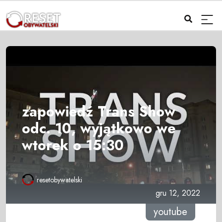
zapowiedź Trans Show
odc. 10, wyjątkowo we
wtorek o 15:30
resetobywatelski
gru 12, 2022
youtube