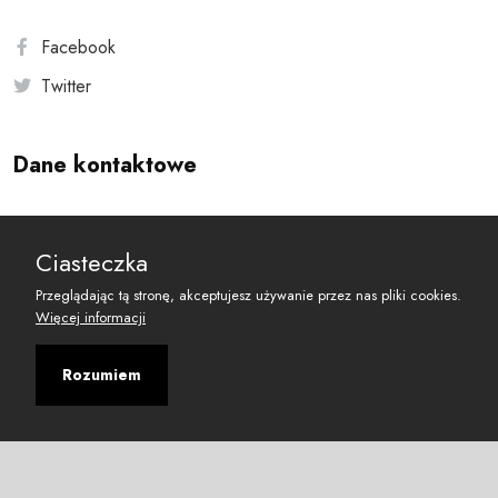
Facebook
Twitter
Dane kontaktowe
Andersa 10, 00-201 Warszawa
Ciasteczka
reset@resetobywatelski.pl
Przeglądając tą stronę, akceptujesz używanie przez nas pliki cookies.
Więcej informacji
Rozumiem
©
2026
Fundacja Arbitror
Developed with
by
Maciej
&
Łukasz