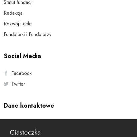
Statut fundacji
Redakcja
Rozwój i cele
Fundatorki i Fundatorzy
Social Media
Facebook
Twitter
Dane kontaktowe
Andersa 10, 00-201 Warszawa
Ciasteczka
reset@resetobywatelski.pl