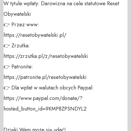
W tytule wpłaty: Darowizna na cele statutowe Reset 
Obywatelski 

👉 Przez www: 

https://resetobywatelski.pl/ 

👉 Zrzutka: 

https://zrzutka.pl/z/resetobywatelski 

👉 Patronite: 

https://patronite.pl/resetobywatelski

👉 Dla wpłat w walutach obcych Paypal:

https://www.paypal.com/donate/?
hosted_button_id=9KMP8ZPSNDYL2

Dzięki Wam może się udać!