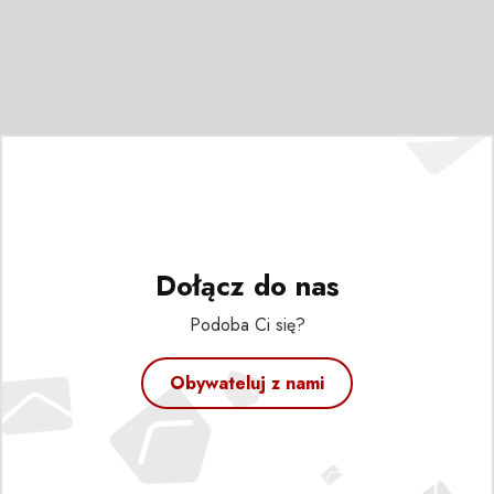
Dołącz do nas
Podoba Ci się?
Obywateluj z nami