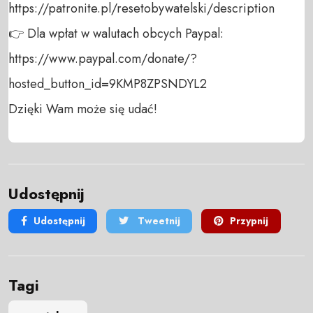
https://patronite.pl/resetobywatelski/description

👉 Dla wpłat w walutach obcych Paypal:

https://www.paypal.com/donate/?
hosted_button_id=9KMP8ZPSNDYL2

Dzięki Wam może się udać!
Udostępnij
Udostępnij
Tweetnij
Przypnij
Tagi