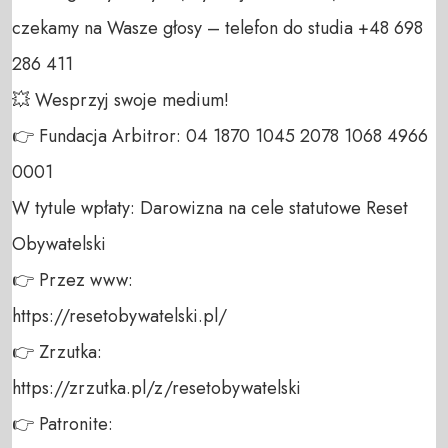
czekamy na Wasze głosy – telefon do studia +48 698 
286 411 

💥 Wesprzyj swoje medium! 

👉 Fundacja Arbitror: 04 1870 1045 2078 1068 4966 
0001 

W tytule wpłaty: Darowizna na cele statutowe Reset 
Obywatelski 

👉 Przez www: 

https://resetobywatelski.pl/ 

👉 Zrzutka: 

https://zrzutka.pl/z/resetobywatelski 

👉 Patronite: 
