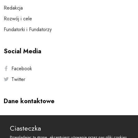
Redakcja
Rozwój i cele
Fundatorki i Fundatorzy
Social Media
Facebook
Twitter
Dane kontaktowe
Andersa 10, 00-201 Warszawa
Ciasteczka
reset@resetobywatelski.pl
Przeglądając tą stronę, akceptujesz używanie przez nas pliki cookies.