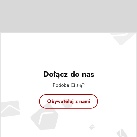
Dołącz do nas
Podoba Ci się?
Obywateluj z nami