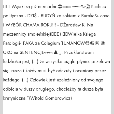
🙅🏼‍♂️Wąsiki są już niemodne😎🥒🥒🫛🫛🍠🤮 Kuchnia
polityczna - DZIŚ - BUDYŃ ze sokiem z Buraka🍠 aaaa
i WYBÓR CHAMA ROKU!!! - DŻarosław K. Na
męczennicy smoleńskiej(🙅🏼‍♂️) 😵‍💫Wielka Księga
Patologii- PAKA za Colegium TUMANÓW😊😀🤪 😀
OKO na SENTENCJE👀👀👤 „. Przekleństwem
ludzkości jest, (...) że wszystko ciągle płynie, przelewa
się, rusza i każdy musi być odczuty i oceniony przez
każdego. (...) Człowiek jest uzależniony od swojego
odbicia w duszy drugiego, chociażby ta dusza była
kretyniczna.”(Witold Gombrowicz)