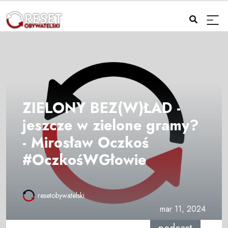
ZIELONY BEZ(W)ŁAD -
jeszcze w zielone gramy?
- Mirosław Oczkoś
#OczkośWGłowie
resetobywatelski
mar 11, 2024