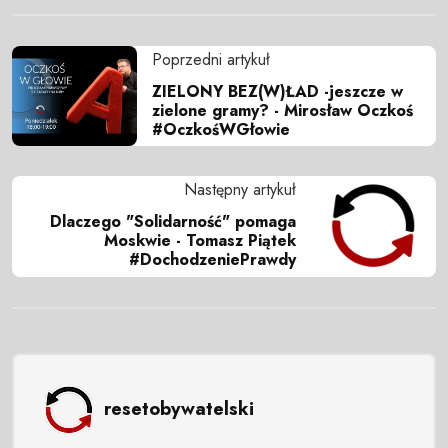
Poprzedni artykuł
ZIELONY BEZ(W)ŁAD -jeszcze w
zielone gramy? - Mirosław Oczkoś
#OczkośWGłowie
Następny artykuł
Dlaczego "Solidarność" pomaga
Moskwie - Tomasz Piątek
#DochodzeniePrawdy
resetobywatelski