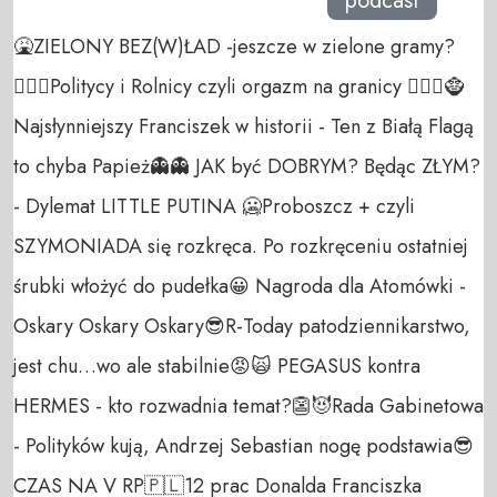
podcast
🤮ZIELONY BEZ(W)ŁAD -jeszcze w zielone gramy?
🦹🏼‍♀️Politycy i Rolnicy czyli orgazm na granicy 🧛🏼‍♂️🧌
Najsłynniejszy Franciszek w historii - Ten z Białą Flagą
to chyba Papież👻👻 JAK być DOBRYM? Będąc ZŁYM?
- Dylemat LITTLE PUTINA 🥶Proboszcz + czyli
SZYMONIADA się rozkręca. Po rozkręceniu ostatniej
śrubki włożyć do pudełka😀 Nagroda dla Atomówki -
Oskary Oskary Oskary😎R-Today patodziennikarstwo,
jest chu…wo ale stabilnie😡🙀 PEGASUS kontra
HERMES - kto rozwadnia temat?👺😈Rada Gabinetowa
- Polityków kują, Andrzej Sebastian nogę podstawia😎
CZAS NA V RP🇵🇱12 prac Donalda Franciszka