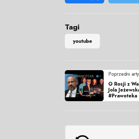
Tagi
youtube
Poprzedni arty
O Rosji z W
Jola Jeżewsk
#Prawoteka