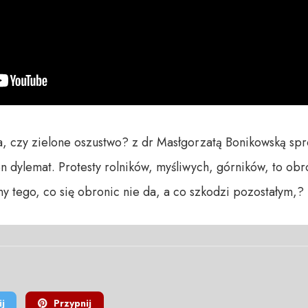
sa, czy zielone oszustwo? z dr Masłgorzatą Bonikowską spr
n dylemat. Protesty rolników, myśliwych, górników, to obr
y tego, co się obronic nie da, a co szkodzi pozostałym,?
j
Przypnij