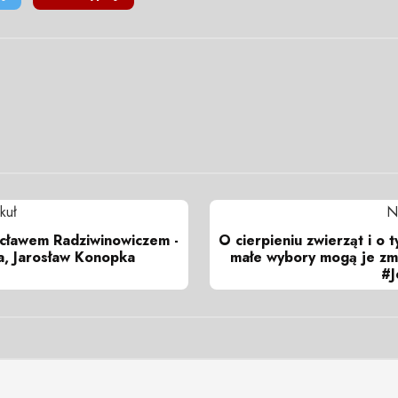
kuł
N
acławem Radziwinowiczem -
O cierpieniu zwierząt i o 
a, Jarosław Konopka
małe wybory mogą je zm
#J