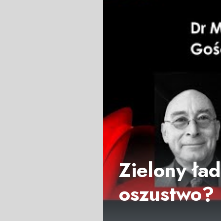
Zielony ład
oszustwo?