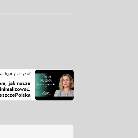
astępny artykuł
tym, jak nasze
inimalizować.
eszczePolska