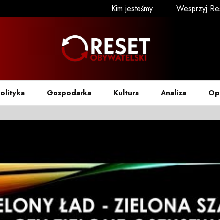
Kim jesteśmy
Wesprzyj Re
olityka
Gospodarka
Kultura
Analiza
Op