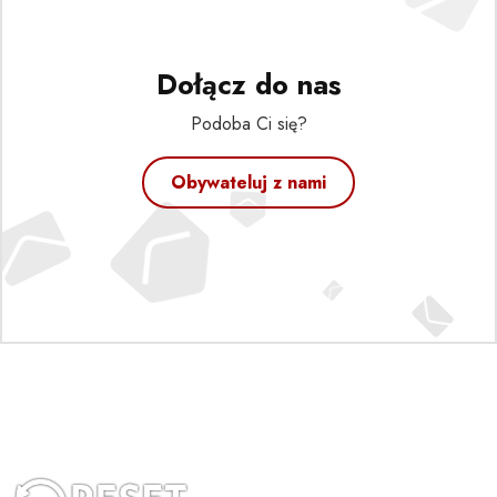
Dołącz do nas
Podoba Ci się?
Obywateluj z nami