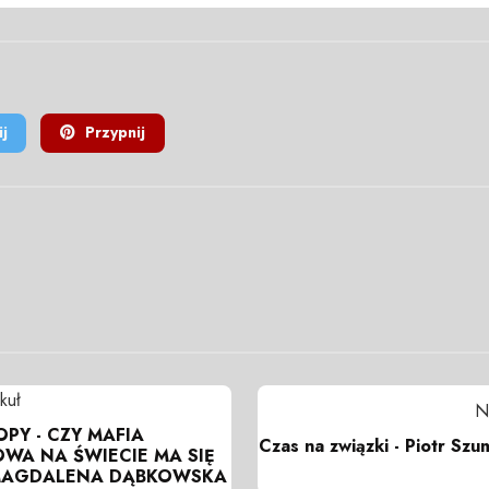
j
Przypnij
kuł
N
PY - CZY MAFIA
Czas na związki - Piotr Szu
WA NA ŚWIECIE MA SIĘ
MAGDALENA DĄBKOWSKA