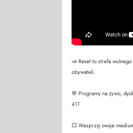
📣 Reset to strefa wolneg
obywateli. 

💬 Programy na żywo, dysk
411 

💥 Wesprzyj swoje medium!