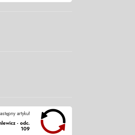
astępny artykuł
mlewicz - odc.
109