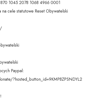
 1870 1045 2078 1068 4966 0001 

 na cele statutowe Reset Obywatelski 

 

bywatelski 

bywatelski

cych Paypal:

donate/?hosted_button_id=9KMP8ZPSNDYL2

!