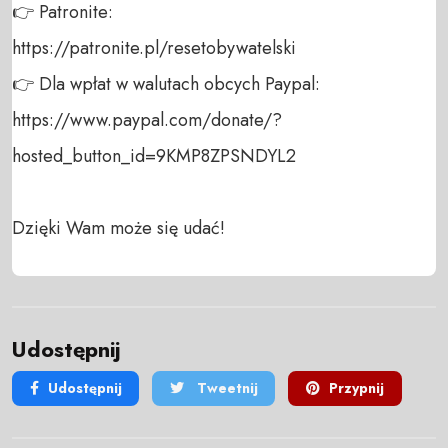
👉 Patronite: 

https://patronite.pl/resetobywatelski

👉 Dla wpłat w walutach obcych Paypal:

https://www.paypal.com/donate/?
hosted_button_id=9KMP8ZPSNDYL2

Dzięki Wam może się udać!
Udostępnij
Udostępnij
Tweetnij
Przypnij