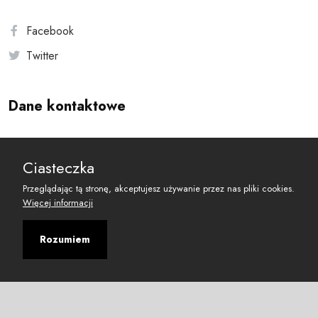
Facebook
Twitter
Dane kontaktowe
Andersa 10, 00-201 Warszawa
Ciasteczka
reset@resetobywatelski.pl
Przeglądając tą stronę, akceptujesz używanie przez nas pliki cookies.
Więcej informacji
Rozumiem
©
2026
Fundacja Arbitror
Developed with
by
Maciej
&
Łukasz