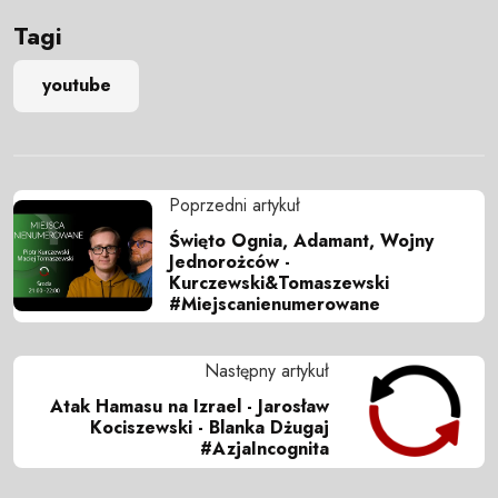
Tagi
youtube
Poprzedni artykuł
Święto Ognia, Adamant, Wojny
Jednorożców -
Kurczewski&Tomaszewski
#Miejscanienumerowane
Następny artykuł
Atak Hamasu na Izrael - Jarosław
Kociszewski - Blanka Dżugaj
#AzjaIncognita