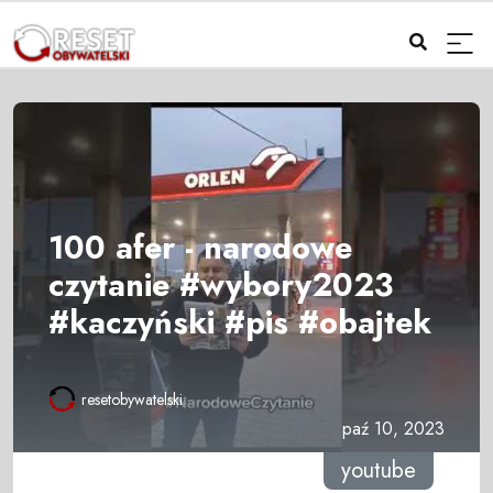
100 afer - narodowe
czytanie #wybory2023
#kaczyński #pis #obajtek
resetobywatelski
paź 10, 2023
youtube