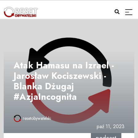
Atak Hamasu na Izrael -
Jarosław Kociszewski -
Blanka Dżugaj
#AzjaIncognita
resetobywatelski
paź 11, 2023