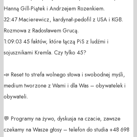
Hanną Gill-Piątek i Andrzejem Rozenkiem.

32:47 Macierewicz, kardynał-pedofil z USA i KGB. 
Rozmowa z Radosławem Grucą.

1:09:03 45 faktów, które łączą PiS z ludźmi i 
sojusznikami Kremla. Czy tylko 45?

📣 Reset to strefa wolnego słowa i swobodnej myśli, 
medium tworzone z Wami i dla Was – obywatelek i 
obywateli. 

💬 Programy na żywo, dyskusja na czacie, zawsze 
czekamy na Wasze głosy – telefon do studia +48 698 