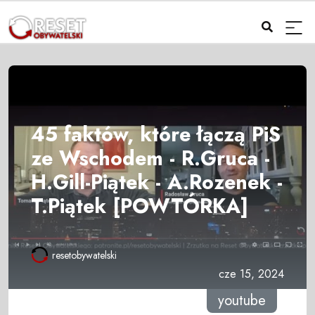
45 faktów, które łączą PiS
ze Wschodem - R.Gruca -
H.Gill-Piątek - A.Rozenek -
T.Piątek [POWTÓRKA]
resetobywatelski
cze 15, 2024
youtube