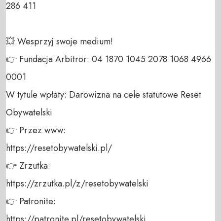
286 411 

💥 Wesprzyj swoje medium! 

👉 Fundacja Arbitror: 04 1870 1045 2078 1068 4966 
0001 

W tytule wpłaty: Darowizna na cele statutowe Reset 
Obywatelski 

👉 Przez www: 

https://resetobywatelski.pl/ 

👉 Zrzutka: 

https://zrzutka.pl/z/resetobywatelski 

👉 Patronite: 

https://patronite.pl/resetobywatelski
