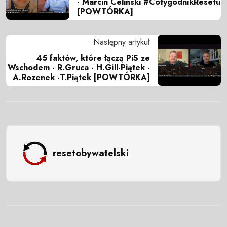
- Marcin Celiński #CotygodnikResetu
[POWTÓRKA]
Następny artykuł
45 faktów, które łączą PiS ze
Wschodem - R.Gruca - H.Gill-Piątek -
A.Rozenek -T.Piątek [POWTÓRKA]
resetobywatelski