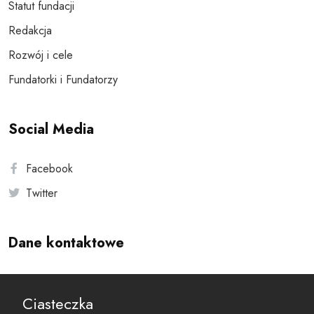
Statut fundacji
Redakcja
Rozwój i cele
Fundatorki i Fundatorzy
Social Media
Facebook
Twitter
Dane kontaktowe
Andersa 10, 00-201 Warszawa
Ciasteczka
reset@resetobywatelski.pl