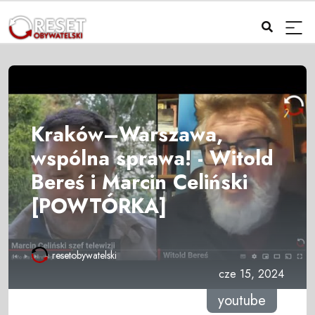
Kraków–Warszawa,
wspólna sprawa! - Witold
Bereś i Marcin Celiński
[POWTÓRKA]
resetobywatelski
cze 15, 2024
youtube