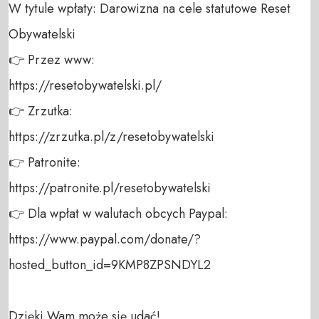
W tytule wpłaty: Darowizna na cele statutowe Reset 
Obywatelski 

👉 Przez www: 

https://resetobywatelski.pl/ 

👉 Zrzutka: 

https://zrzutka.pl/z/resetobywatelski 

👉 Patronite: 

https://patronite.pl/resetobywatelski

👉 Dla wpłat w walutach obcych Paypal:

https://www.paypal.com/donate/?
hosted_button_id=9KMP8ZPSNDYL2

Dzięki Wam może się udać!