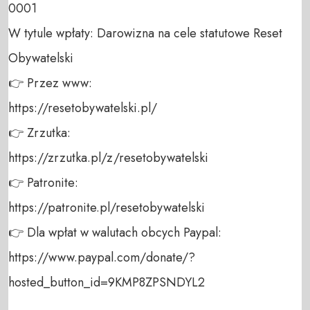
0001 

W tytule wpłaty: Darowizna na cele statutowe Reset 
Obywatelski 

👉 Przez www: 

https://resetobywatelski.pl/ 

👉 Zrzutka: 

https://zrzutka.pl/z/resetobywatelski 

👉 Patronite: 

https://patronite.pl/resetobywatelski

👉 Dla wpłat w walutach obcych Paypal:

https://www.paypal.com/donate/?
hosted_button_id=9KMP8ZPSNDYL2
