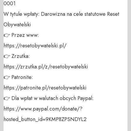
0001 

W tytule wpłaty: Darowizna na cele statutowe Reset 
Obywatelski 

👉 Przez www: 

https://resetobywatelski.pl/ 

👉 Zrzutka: 

https://zrzutka.pl/z/resetobywatelski 

👉 Patronite: 

https://patronite.pl/resetobywatelski

👉 Dla wpłat w walutach obcych Paypal:

https://www.paypal.com/donate/?
hosted_button_id=9KMP8ZPSNDYL2
