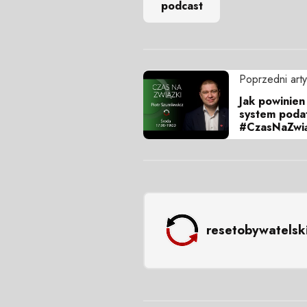
podcast
Poprzedni arty
Jak powinien
system podat
#CzasNaZwią
resetobywatelsk