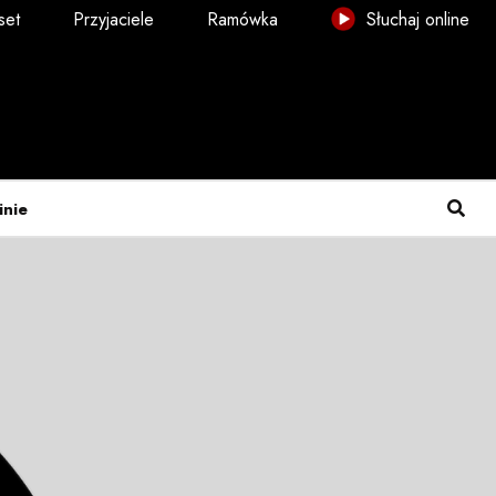
set
Przyjaciele
Ramówka
Słuchaj online
inie