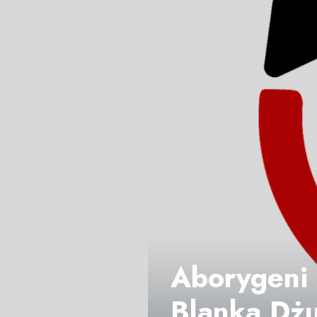
Aborygeni 
Blanka Dżu