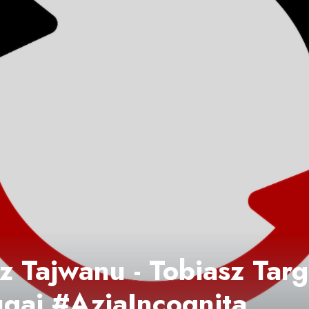
z Tajwanu - Tobiasz Targ
gaj #AzjaIncognita