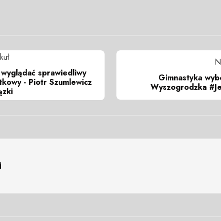
kuł
N
 wyglądać sprawiedliwy
Gimnastyka wybo
kowy - Piotr Szumlewicz
Wyszogrodzka #Je
zki
i