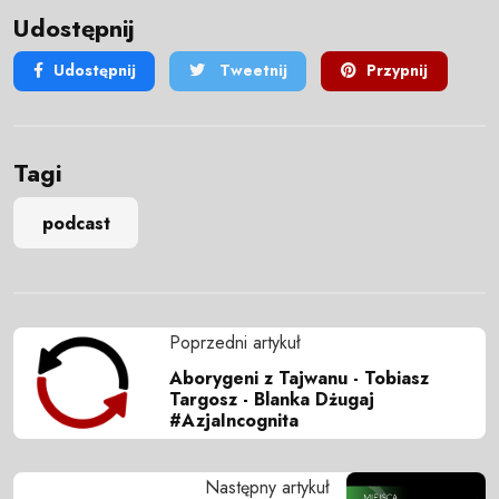
Udostępnij
Udostępnij
Tweetnij
Przypnij
Tagi
podcast
Poprzedni artykuł
Aborygeni z Tajwanu - Tobiasz
Targosz - Blanka Dżugaj
#AzjaIncognita
Następny artykuł