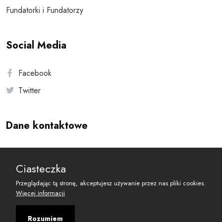
Fundatorki i Fundatorzy
Social Media
Facebook
Twitter
Dane kontaktowe
Andersa 10, 00-201 Warszawa
Ciasteczka
reset@resetobywatelski.pl
Przeglądając tą stronę, akceptujesz używanie przez nas pliki cookies.
Więcej informacji
Rozumiem