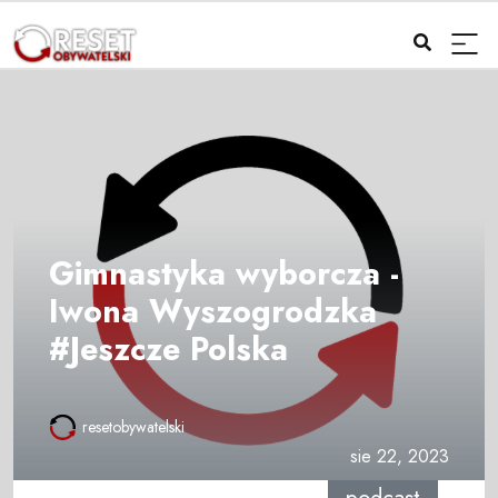
Gimnastyka wyborcza -
Iwona Wyszogrodzka
#Jeszcze Polska
resetobywatelski
sie 22, 2023