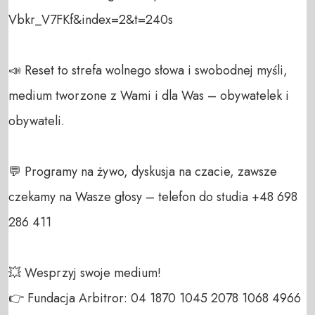
Vbkr_V7FKf&index=2&t=240s

📣 Reset to strefa wolnego słowa i swobodnej myśli, 
medium tworzone z Wami i dla Was – obywatelek i 
obywateli. 

💬 Programy na żywo, dyskusja na czacie, zawsze 
czekamy na Wasze głosy – telefon do studia +48 698 
286 411 

💥 Wesprzyj swoje medium! 

👉 Fundacja Arbitror: 04 1870 1045 2078 1068 4966 