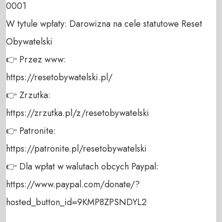
0001 

W tytule wpłaty: Darowizna na cele statutowe Reset 
Obywatelski 

👉 Przez www: 

https://resetobywatelski.pl/ 

👉 Zrzutka: 

https://zrzutka.pl/z/resetobywatelski 

👉 Patronite: 

https://patronite.pl/resetobywatelski

👉 Dla wpłat w walutach obcych Paypal:

https://www.paypal.com/donate/?
hosted_button_id=9KMP8ZPSNDYL2
