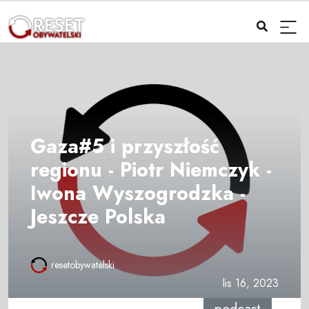
Gaza#5 i przyszłość
regionu - Piotr Niemczyk -
Iwona Wyszogrodzka -
Jeszcze Polska
resetobywatelski
lis 16, 2023