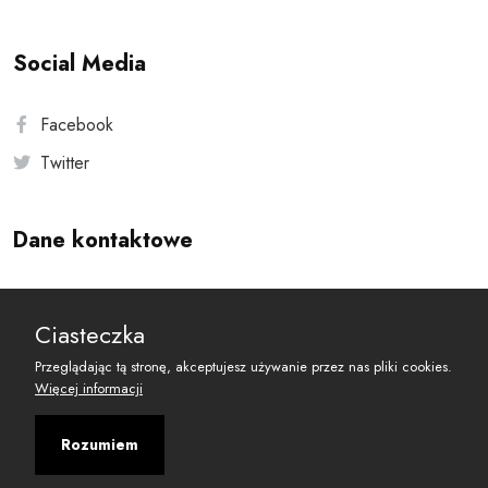
Social Media
Facebook
Twitter
Dane kontaktowe
Andersa 10, 00-201 Warszawa
Ciasteczka
reset@resetobywatelski.pl
Przeglądając tą stronę, akceptujesz używanie przez nas pliki cookies.
Więcej informacji
Rozumiem