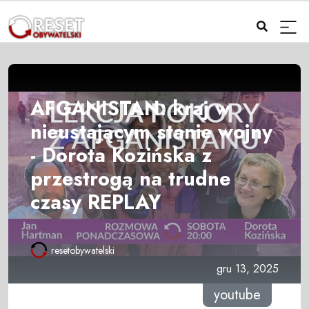
AFGANISTAN: kraj w
nieustającym stanie wojny
- Dorota Kozińska z
przestrogą na trudne
czasy REPLAY
resetobywatelski
gru 13, 2025
youtube