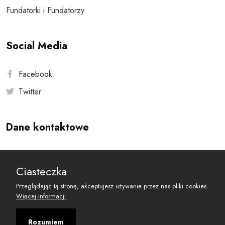
Fundatorki i Fundatorzy
Social Media
Facebook
Twitter
Dane kontaktowe
Andersa 10, 00-201 Warszawa
Ciasteczka
reset@resetobywatelski.pl
Przeglądając tą stronę, akceptujesz używanie przez nas pliki cookies.
Więcej informacji
Rozumiem