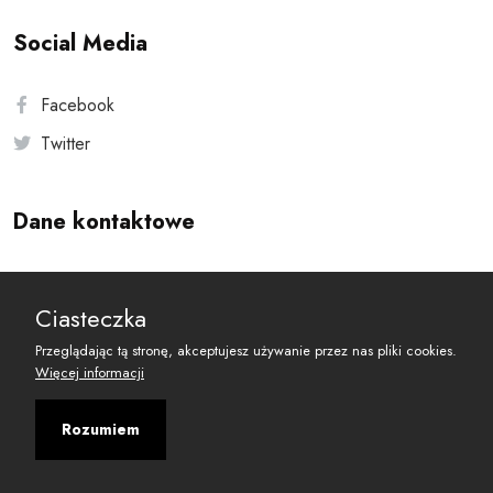
Social Media
Facebook
Twitter
Dane kontaktowe
Andersa 10, 00-201 Warszawa
Ciasteczka
reset@resetobywatelski.pl
Przeglądając tą stronę, akceptujesz używanie przez nas pliki cookies.
Więcej informacji
Rozumiem
©
2026
Fundacja Arbitror