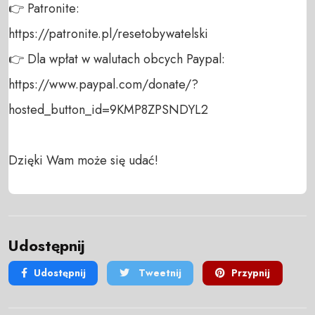
👉 Patronite: 

https://patronite.pl/resetobywatelski

👉 Dla wpłat w walutach obcych Paypal:

https://www.paypal.com/donate/?
hosted_button_id=9KMP8ZPSNDYL2

Dzięki Wam może się udać!
Udostępnij
Udostępnij
Tweetnij
Przypnij