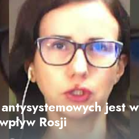
antysystemowych jest w
wpływ Rosji