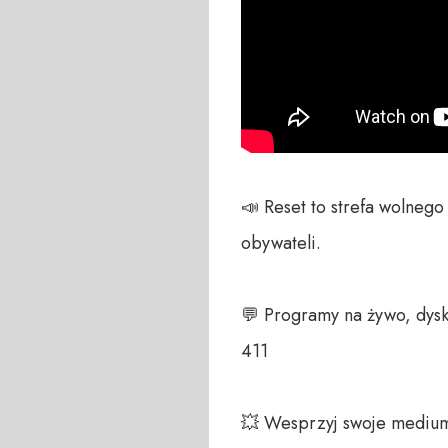
📣 Reset to strefa wolneg
obywateli. 

💬 Programy na żywo, dysk
411 

💥 Wesprzyj swoje medium!