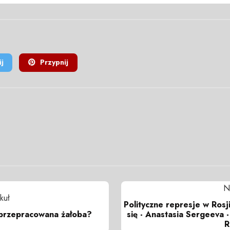
j
Przypnij
N
kuł
Polityczne represje w Rosj
 przepracowana żałoba?
się - Anastasia Sergeeva -
R