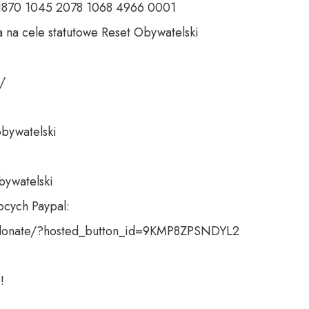
 1870 1045 2078 1068 4966 0001 

 na cele statutowe Reset Obywatelski 

 

bywatelski 

bywatelski

cych Paypal:

donate/?hosted_button_id=9KMP8ZPSNDYL2

!