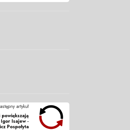
astępny artykuł
i powiększają
 Igor Isajew -
icz Pospołyta