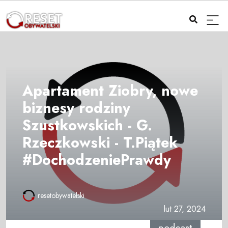
Apartament Ziobry, nowe
biznesy rodziny
Szustkowskich - G.
Rzeczkowski - T.Piątek
#DochodzeniePrawdy
resetobywatelski
lut 27, 2024