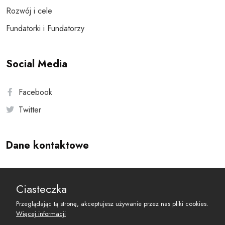
Rozwój i cele
Fundatorki i Fundatorzy
Social Media
Facebook
Twitter
Dane kontaktowe
Andersa 10, 00-201 Warszawa
Ciasteczka
reset@resetobywatelski.pl
Przeglądając tą stronę, akceptujesz używanie przez nas pliki cookies.
Więcej informacji