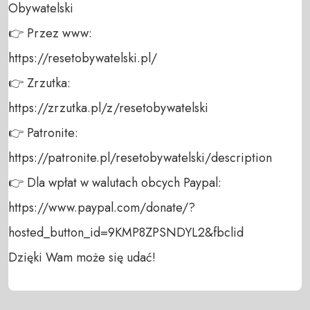
Obywatelski 

👉 Przez www: 

https://resetobywatelski.pl/ 

👉 Zrzutka: 

https://zrzutka.pl/z/resetobywatelski 

👉 Patronite: 

https://patronite.pl/resetobywatelski/description

👉 Dla wpłat w walutach obcych Paypal:

https://www.paypal.com/donate/?
hosted_button_id=9KMP8ZPSNDYL2&fbclid

Dzięki Wam może się udać!