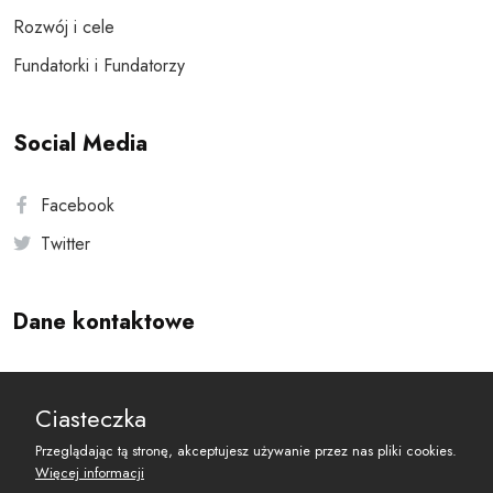
Rozwój i cele
Fundatorki i Fundatorzy
Social Media
Facebook
Twitter
Dane kontaktowe
Andersa 10, 00-201 Warszawa
Ciasteczka
reset@resetobywatelski.pl
Przeglądając tą stronę, akceptujesz używanie przez nas pliki cookies.
Więcej informacji