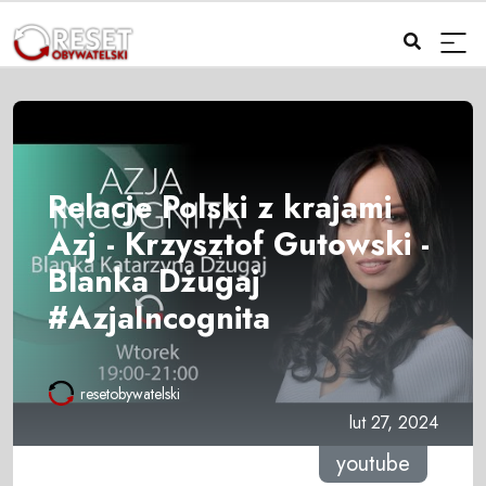
Relacje Polski z krajami
Azj - Krzysztof Gutowski -
Blanka Dżugaj
#AzjaIncognita
resetobywatelski
lut 27, 2024
youtube