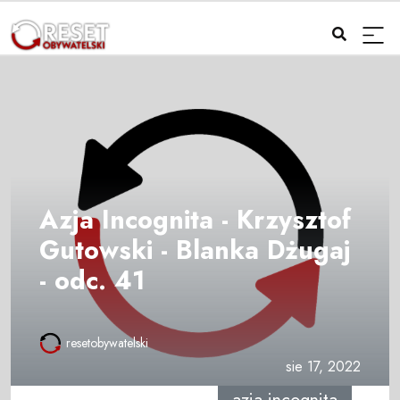
Azja Incognita - Krzysztof
Gutowski - Blanka Dżugaj
- odc. 41
resetobywatelski
sie 17, 2022