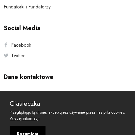
Fundatorki i Fundatorzy
Social Media
Facebook
Twitter
Dane kontaktowe
Andersa 10, 00-201 Warszawa
Ciasteczka
reset@resetobywatelski.pl
Przeglądając tą stronę, akceptujesz używanie przez nas pliki cookies.
Więcej informacji
Rozumiem