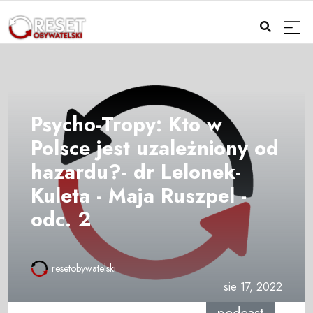
Psycho-Tropy: Kto w
Polsce jest uzależniony od
hazardu?- dr Lelonek-
Kuleta - Maja Ruszpel -
odc. 2
resetobywatelski
sie 17, 2022