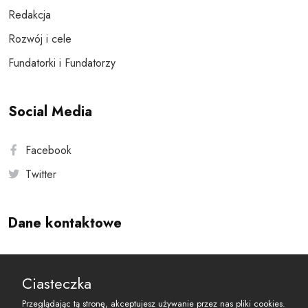
Redakcja
Rozwój i cele
Fundatorki i Fundatorzy
Social Media
Facebook
Twitter
Dane kontaktowe
Andersa 10, 00-201 Warszawa
Ciasteczka
reset@resetobywatelski.pl
Przeglądając tą stronę, akceptujesz używanie przez nas pliki cookies.