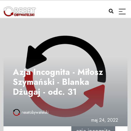
Azja Incognita - Miłosz
Szymański - Blanka
Dżugaj - odc. 31
resetobywatelski
maj 24, 2022