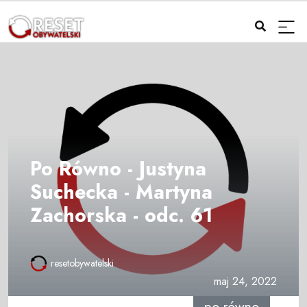
Po Równo - Justyna
Suchecka - Martyna
Zachorska - odc. 61
resetobywatelski
maj 24, 2022