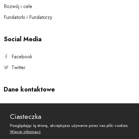
Rozwój i cele
Fundatorki i Fundatorzy
Social Media
Facebook
Twitter
Dane kontaktowe
Andersa 10, 00-201 Warszawa
Ciasteczka
reset@resetobywatelski.pl
Przeglądając tą stronę, akceptujesz używanie przez nas pliki cookies.
Więcej informacji