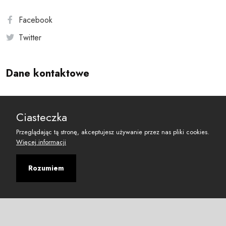
Facebook
Twitter
Dane kontaktowe
Andersa 10, 00-201 Warszawa
Ciasteczka
reset@resetobywatelski.pl
Przeglądając tą stronę, akceptujesz używanie przez nas pliki cookies.
Więcej informacji
Rozumiem
©
2026
Fundacja Arbitror
Developed with
by
Maciej
&
Łukasz