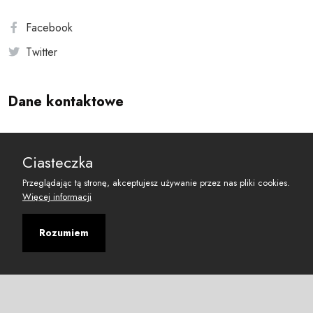
Facebook
Twitter
Dane kontaktowe
Andersa 10, 00-201 Warszawa
Ciasteczka
reset@resetobywatelski.pl
Przeglądając tą stronę, akceptujesz używanie przez nas pliki cookies.
Więcej informacji
Rozumiem
©
2026
Fundacja Arbitror
Developed with
by
Maciej
&
Łukasz