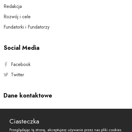
Redakcja
Rozwój i cele
Fundatorki i Fundatorzy
Social Media
Facebook
Twitter
Dane kontaktowe
Andersa 10, 00-201 Warszawa
Ciasteczka
reset@resetobywatelski.pl
Przeglądając tą stronę, akceptujesz używanie przez nas pliki cookies.