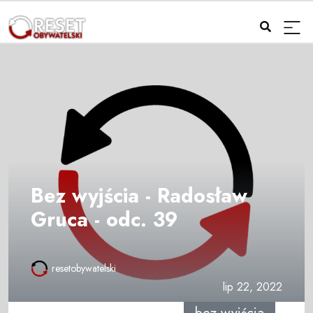
Bez wyjścia - Radosław
Gruca - odc. 39
resetobywatelski
lip 22, 2022