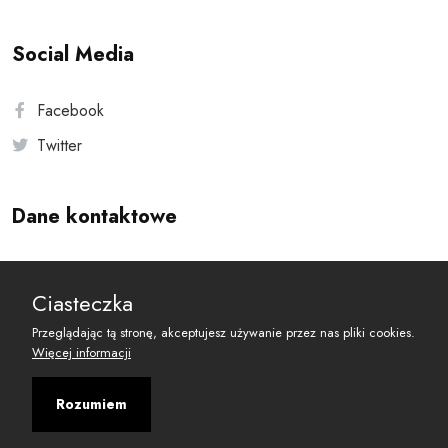
Social Media
Facebook
Twitter
Dane kontaktowe
Andersa 10, 00-201 Warszawa
Ciasteczka
reset@resetobywatelski.pl
Przeglądając tą stronę, akceptujesz używanie przez nas pliki cookies.
Więcej informacji
Rozumiem