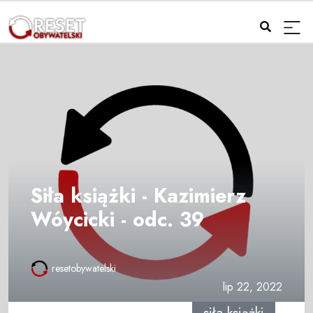
Siła książki - Kazimierz
Wóycicki - odc. 39
resetobywatelski
lip 22, 2022