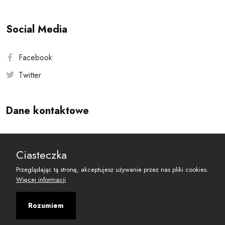
Social Media
Facebook
Twitter
Dane kontaktowe
Andersa 10, 00-201 Warszawa
Ciasteczka
reset@resetobywatelski.pl
Przeglądając tą stronę, akceptujesz używanie przez nas pliki cookies.
Więcej informacji
Rozumiem