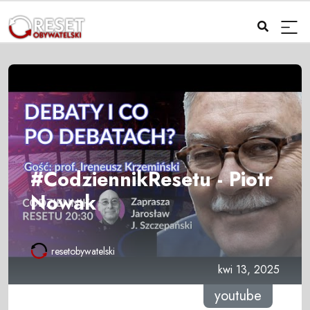
#CodziennikResetu - Piotr
Nowak
resetobywatelski
kwi 13, 2025
youtube