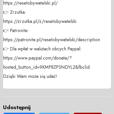
https://resetobywatelski.pl/ 

👉 Zrzutka: 

https://zrzutka.pl/z/resetobywatelski 

👉 Patronite: 

https://patronite.pl/resetobywatelski/description

👉 Dla wpłat w walutach obcych Paypal:

https://www.paypal.com/donate/?
hosted_button_id=9KMP8ZPSNDYL2&fbclid

Dzięki Wam może się udać!
Udostępnij