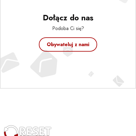
Dołącz do nas
Podoba Ci się?
Obywateluj z nami