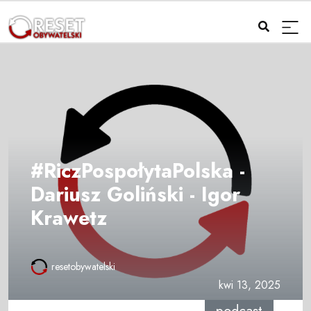
#RiczPospołytaPolska -
Dariusz Goliński - Igor
Krawetz
resetobywatelski
kwi 13, 2025