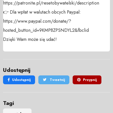
https://patronite.pl/resetobywatelski/description

👉 Dla wpłat w walutach obcych Paypal:

https://www.paypal.com/donate/?
hosted_button_id=9KMP8ZPSNDYL2&fbclid

Dzięki Wam może się udać!
Udostępnij
Udostępnij
Tweetnij
Przypnij
Tagi