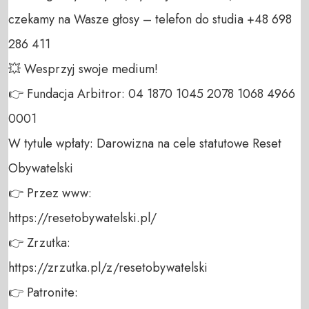
czekamy na Wasze głosy – telefon do studia +48 698 
286 411 

💥 Wesprzyj swoje medium! 

👉 Fundacja Arbitror: 04 1870 1045 2078 1068 4966 
0001 

W tytule wpłaty: Darowizna na cele statutowe Reset 
Obywatelski 

👉 Przez www: 

https://resetobywatelski.pl/ 

👉 Zrzutka: 

https://zrzutka.pl/z/resetobywatelski 

👉 Patronite: 
