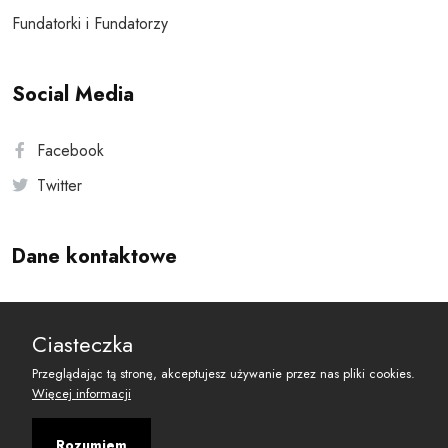
Fundatorki i Fundatorzy
Social Media
Facebook
Twitter
Dane kontaktowe
Andersa 10, 00-201 Warszawa
Ciasteczka
reset@resetobywatelski.pl
Przeglądając tą stronę, akceptujesz używanie przez nas pliki cookies.
Więcej informacji
Rozumiem