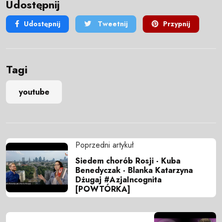
Udostępnij
Udostępnij
Tweetnij
Przypnij
Tagi
youtube
Poprzedni artykuł
Siedem chorób Rosji - Kuba
Benedyczak - Blanka Katarzyna
Dżugaj #AzjaIncognita
[POWTÓRKA]