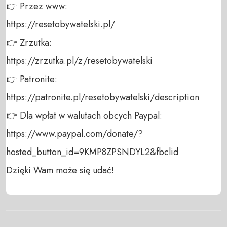
👉 Przez www: 

https://resetobywatelski.pl/ 

👉 Zrzutka: 

https://zrzutka.pl/z/resetobywatelski 

👉 Patronite: 

https://patronite.pl/resetobywatelski/description

👉 Dla wpłat w walutach obcych Paypal:

https://www.paypal.com/donate/?
hosted_button_id=9KMP8ZPSNDYL2&fbclid

Dzięki Wam może się udać!