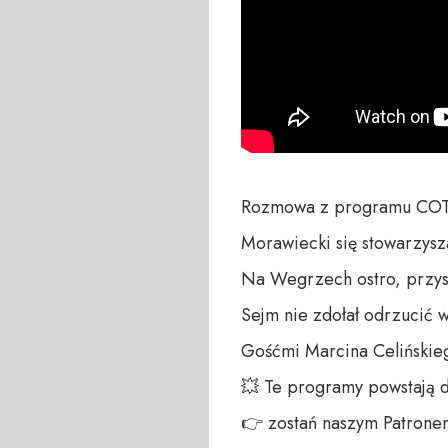
Rozmowa z programu COTY
Morawiecki się stowarzysza
Na Wegrzech ostro, przys
Sejm nie zdołał odrzucić w
Gośćmi Marcina Celińskiego
💥 Te programy powstają 
👉 zostań naszym Patronem: