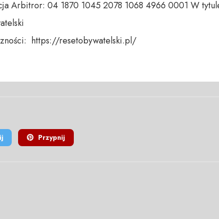
ja Arbitror: 04 1870 1045 2078 1068 4966 0001 W tytule
telski 

ności:  https://resetobywatelski.pl/ 

j
Przypnij