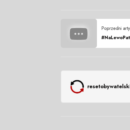
Poprzedni arty
#NaLewoPatr
resetobywatelsk