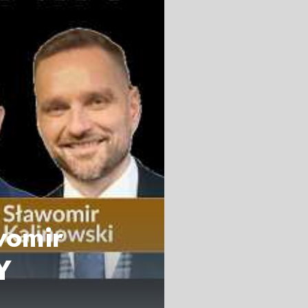
womir
Y