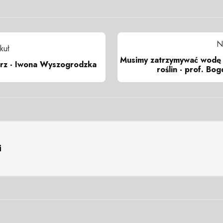
N
kuł
Musimy zatrzymywać wodę
z - Iwona Wyszogrodzka
roślin - prof. Bo
i