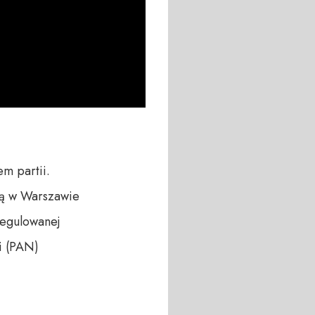
m partii.

ą w Warszawie

regulowanej

 (PAN) 
