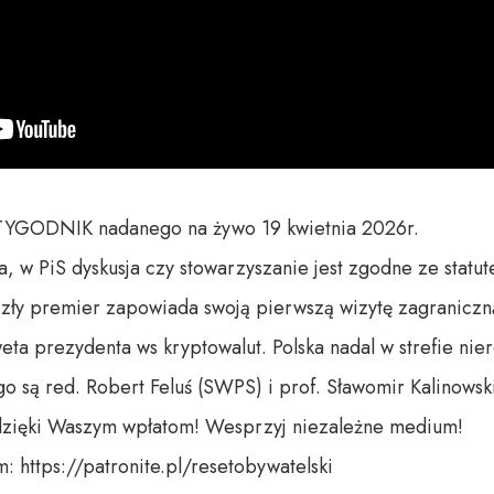
GODNIK nadanego na żywo 19 kwietnia 2026r.

, w PiS dyskusja czy stowarzyszanie jest zgodne ze statute
zły premier zapowiada swoją pierwszą wizytę zagraniczn
eta prezydenta ws kryptowalut. Polska nadal w strefie nie
 są red. Robert Feluś (SWPS) i prof. Sławomir Kalinowski
dzięki Waszym wpłatom! Wesprzyj niezależne medium! 

 https://patronite.pl/resetobywatelski
