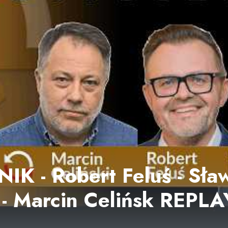
K - Robert Feluś - Sła
 - Marcin Celińsk REPLA