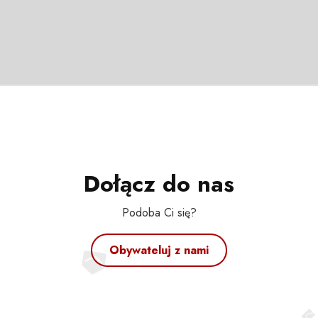
Dołącz do nas
Podoba Ci się?
Obywateluj z nami